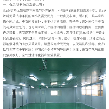
一、食品/饮料洁净车间说明：
食品/饮料无菌洁净车间能与外界隔离，不能穿行或受其他因素干扰。食品/
饮料无菌洁净车间的大小依需要而定，一般由更衣间、缓冲间、风淋室和
操作间组成。更衣间放在外，主要供更换衣帽、鞋子等；缓冲间位于更衣
间与风淋室之间，也可同时和几个操作间相通；操作间放在内间，主要供
产品灌装，房间应不受日光直射，大小适当，高度适宜(具体根据生产设备
的高度确定)。房间过大，清扫和消毒不便；过小，操作不便；顶部过高会
影响紫外线的有效灭菌效果。墙壁应光滑无死角，以便清洗和消毒。食品/
饮料无菌洁净车间应为密闭式并保持车间静压差为正压，设置空气消毒用
的紫外线灯、空气过滤净化器和恒温装置。