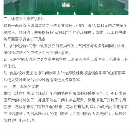
二、建筑平面布置说明：
建筑平面设置应该属建筑专业的专业范畴，但由于食品/饮料无菌洁净车间
要求人、物分流，并要保持各洁净操作间的静压梯度，因此，该工程中建
筑平面要求具备以下几点
1、各净化操作间集中设置独立前室为气闸，气闸室与各操作间同时相通，
确保低洁净区的空气不向高洁净区渗透。
2、实验室的人流经过更衣室更衣换鞋→清洗间洗手→缓冲间→风淋室→各
操作室。
3、食品/饮料无菌洁净车间物流由外走廊经过机械连锁自消毒传递窗消毒
后进入缓冲走廊后再经过传递窗进入各操作室。
三、 关于车间的结构
根据《洁净厂房设计规范》车间的墙体和吊顶必须采用不产尘、不积尘表
面平滑的材料施工，并且不能在车间中存在死角。采用净化厂房施工专用
彩板，基板顶板采用宝钢0.4的钢板，芯材密度达到14kg/m3,铝材采用华联
专用铝型材，为提高净化间的使用寿命，并达到美观大方的效果，所有铝
型材进行电泳处理。