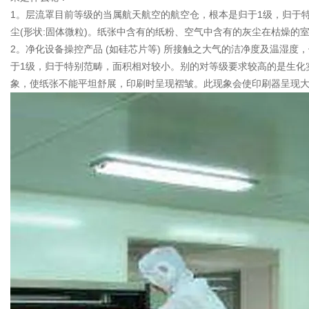
1。层流罩目前等级的当属航天航空的航空仓，根本是归于1级，归于
尘(形状:固体微粒)。纸张中含有的纸粉、空气中含有的灰尘在枯燥的
2。净化设备操控产品 (如硅芯片等) 所接触之大气的洁净度及温
于1级，归于特别范畴，面积相对较小。别的对等级要求较高的是生化实
象，使纸张不能平坦舒展，印刷时呈现褶皱。此现象会使印刷器呈现