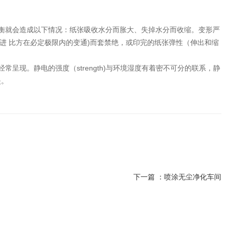
湿度平衡就会造成以下情况：纸张吸收水分而胀大、失掉水分而收缩。变形严
进 比方在必定极限内的变通)而套禁绝，或印完的纸张弹性（伸出和缩
节经常呈现。静电的强度（strength)与环境湿度有着密不可分的联系，静
失。
下一篇 ：
喷涂无尘净化车间