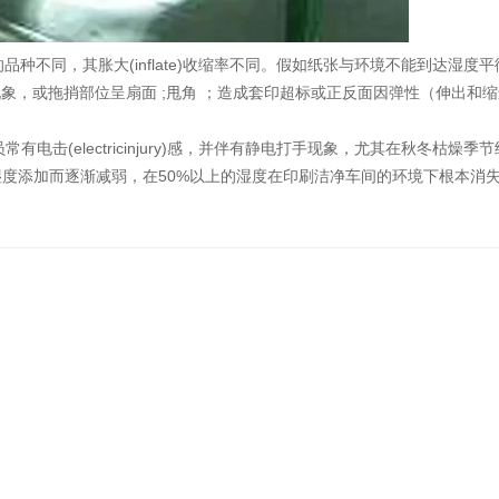
品种不同，其胀大(inflate)收缩率不同。假如纸张与环境不能到达
，或拖捎部位呈扇面 ;甩角 ；造成套印超标或正反面因弹性（伸出和缩
击(electricinjury)感，并伴有静电打手现象，尤其在秋冬枯燥季
跟着湿度添加而逐渐减弱，在50%以上的湿度在印刷洁净车间的环境下根本消
！