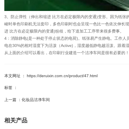
3。防止弹性（伸出和缩进 比方在必定极限内的变通)变形。因为纸张的
峻时单色印刷机无法套印，多色印刷时也会呈现一色比一色依次伸长现象
进 比方在必定极限内的变通)纷歧，给下道加工工序带来很多费事。
4：消除静电(是一种处于停止状态的电荷)。纸张易产生静电。工作人员常有电
电在30%的相对湿度下为活泼（Active)，湿度越低静电越活泼。
从上面的介绍可以看出，在印刷行业建造一个洁净车间是很有必要的
本文网址 ： https://deruixin.com.cn/product/47.html
标签 ：
上一篇 ：
化妆品洁净车间
相关产品