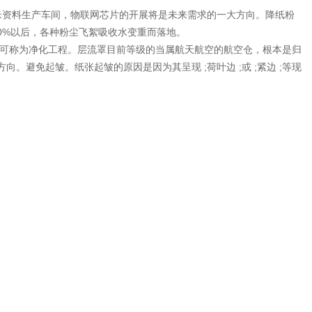
米资料生产车间，物联网芯片的开展将是未来需求的一大方向。降纸粉
0%以后，各种粉尘飞絮吸收水变重而落地。
即可称为净化工程。层流罩目前等级的当属航天航空的航空仓，根本是归
免起皱。纸张起皱的原因是因为其呈现 ;荷叶边 ;或 ;紧边 ;等现