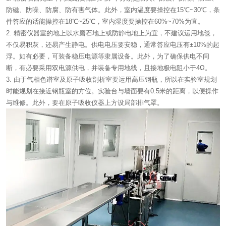
防磁、防噪、防腐、防有害气体。此外，室内温度要操控在15℃~30℃，条
件答应的话能操控在18℃~25℃，室内湿度要操控在60%~70%为宜。
2. 精密仪器室的地上以水磨石地上或防静电地上为宜，不建议运用地毯，
不仅易积灰，还易产生静电。供电电压要安稳，通常答应电压有±10%的起
浮。如有必要，可装备稳压电源等隶属设备。此外，为了确保供电不间
断，有必要采用双电源供电，并装备专用地线，且接地极电阻小于4Ω。
3. 由于气相色谱室及原子吸收剖析室要运用高压钢瓶，所以在实验室规划
时能规划在接近钢瓶室的方位。实验台与墙面要有0.5米的距离，以便操作
与维修。此外，要在原子吸收仪器上方设局部排气罩。